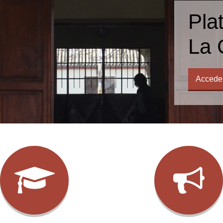
Pla
La 
Accede