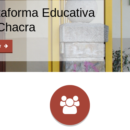
taforma Educativa
Chacra
r